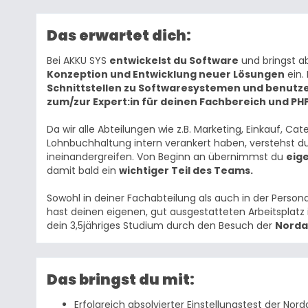
Das erwartet dich:
Bei AKKU SYS
entwickelst du Software
und bringst a
Konzeption und Entwicklung neuer Lösungen
ein.
Schnittstellen zu Softwaresystemen und benutz
zum/zur Expert:in für deinen Fachbereich und PHP
Da wir alle Abteilungen wie z.B. Marketing, Einkauf,
Lohnbuchhaltung intern verankert haben, verstehst du
ineinandergreifen. Von Beginn an übernimmst du
eig
damit bald ein
wichtiger Teil des Teams.
Sowohl in deiner Fachabteilung als auch in der Persona
hast deinen eigenen, gut ausgestatteten Arbeitsplatz
dein 3,5jähriges Studium durch den Besuch der
Norda
Das bringst du mit:
Erfolgreich absolvierter Einstellungstest der No