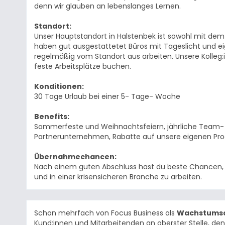
denn wir glauben an lebenslanges Lernen.
Standort:
Unser Hauptstandort in Halstenbek ist sowohl mit dem
haben gut ausgestattetet Büros mit Tageslicht und ei
regelmäßig vom Standort aus arbeiten. Unsere Kolleg:
feste Arbeitsplätze buchen.
Konditionen:
30 Tage Urlaub bei einer 5- Tage- Woche
Benefits:
Sommerfeste und Weihnachtsfeiern, jährliche Team- E
Partnerunternehmen, Rabatte auf unsere eigenen Produ
Übernahmechancen:
Nach einem guten Abschluss hast du beste Chancen, be
und in einer krisensicheren Branche zu arbeiten.
Schon mehrfach von Focus Business als
Wachstums
Kund:innen und Mitarbeitenden an oberster Stelle, d